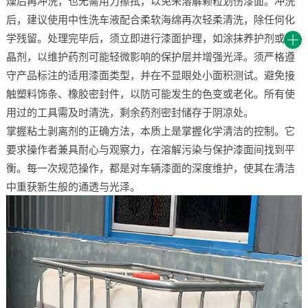
燥后再冲洗，也无需用力擦拭，以免未溶解颗粒划伤漆面。冲洗
后，建议使用中性洗车液配合柔软海绵再次轻柔清洗，除任何化
学残留。处理完毕后，须立即进行漆面护理，如涂抹养护剂或镀
晶剂，以维护药剂可能轻微影响的保护层并增强光泽。须严格遵
守产品标注的适用漆面类型，并在不显眼处小面积测试。避免接
触塑料饰条、橡胶密封件，以防可能发生的色变或老化。所有使
用过的工具需及时清洗，剩余药剂密封储存于阴凉处。
掌握粘土剥离剂的正确方法，本质上是掌握化学清洁的控制。它
要求操作者兼具耐心与观察力，在溶解污染与保护漆面间找到平
衡。每一次规范操作，都是对车辆漆面的深度维护，使其在清洁
中重获新生般的通透与光泽。