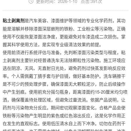
更新时间：2026-1-10 点击:391次
粘土剥离剂
是汽车美容、漆面维护等领域的专业化学药剂，其功
能是溶解并移除漆面深层嵌附的铁粉、工业粉尘等污染物。正确
使用不仅能恢复漆面洁净度，更能避免对车漆造成二次损伤。掌
握其科学使用方法，是实现专业级清洁效果的前提。
使用前须进行系统评估与准备。先判断漆面污染类型与程度，粘
土剥离剂主要针对经普通洗车无法除颗粒性污染物。施工环境应
选在阴凉、无风、无直射日光处，避免药剂过快蒸发影响反应效
率。个人需佩戴丁腈手套与护目镜，做好基本防护。洗车辆擦干
是不可少的预处理步骤，确保漆面无大颗粒泥沙，防止后续操作
中产生划痕。使用前充分摇匀瓶身，距离漆面约15-20厘米均匀喷
洒，确保覆盖待处理区域，但避免过量流淌。依据产品说明，让
药剂与污染物充分反应。期间密切观察漆面变化，合格产品会使
铁粉等污染物产生明显的紫色或红色溶出反应，这是化学作用正
在发生的直观标志。使用低压清水自上而下冲净。切勿在药剂干