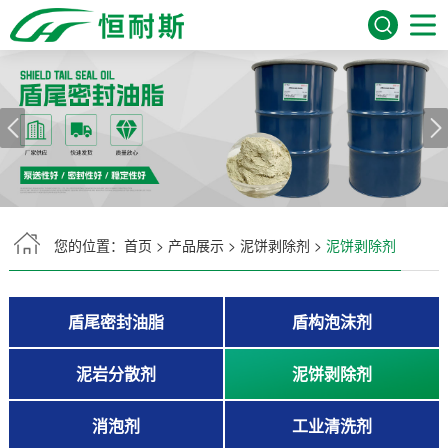
网站首页
关于我们
产品展示
服务领域
您的位置：
首页
>
产品展示
>
泥饼剥除剂
>
泥饼剥除剂
新闻资讯
盾尾密封油脂
盾构泡沫剂
常见问题
泥岩分散剂
泥饼剥除剂
在线留言
消泡剂
工业清洗剂
联系我们