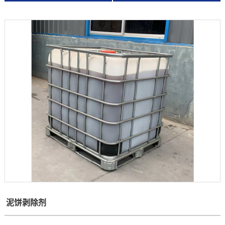
泥饼剥除剂