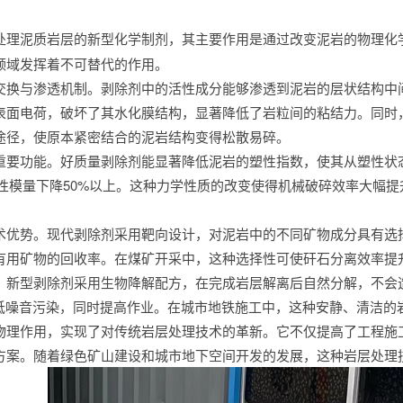
处理泥质岩层的新型化学制剂，其主要作用是通过改变泥岩的物理化
领域发挥着不可替代的作用。
交换与渗透机制。剥除剂中的活性成分能够渗透到泥岩的层状结构中
表面电荷，破坏了其水化膜结构，显著降低了岩粒间的粘结力。同时
途径，使原本紧密结合的泥岩结构变得松散易碎。
重要功能。好质量剥除剂能显著降低泥岩的塑性指数，使其从塑性状
，弹性模量下降50%以上。这种力学性质的改变使得机械破碎效率大幅
术优势。现代剥除剂采用靶向设计，对泥岩中的不同矿物成分具有选
有用矿物的回收率。在煤矿开采中，这种选择性可使矸石分离效率提升
。新型剥除剂采用生物降解配方，在完成岩层解离后自然分解，不会
降低噪音污染，同时提高作业。在城市地铁施工中，这种安静、清洁的
物理作用，实现了对传统岩层处理技术的革新。它不仅提高了工程施
方案。随着绿色矿山建设和城市地下空间开发的发展，这种岩层处理