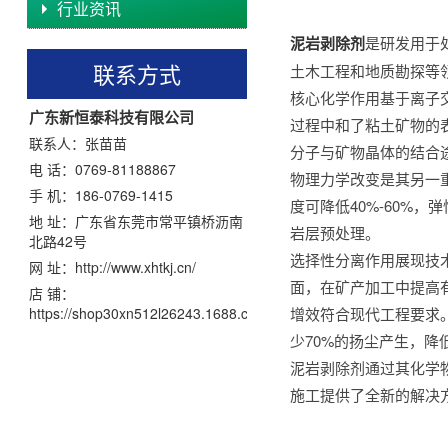
行业资讯
泥岩剥除剂
是研发用于
联系方式
土木工程和地质勘探等
核心化学作用基于离子
广东新恒泰科技有限公司
过程中和了粘土矿物的
联系人：张苗苗
分子与矿物晶体的结合
电 话：0769-81188867
物理力学改变是其另一
手 机：186-0769-1415
度可降低40%-60%
地 址：广东省东莞市常平镇桥沥南
岩层预处理。
北路42号
选择性分离作用展现技
网 址：
http://www.xhtkj.cn/
面，在矿产加工中提高
店 铺：
https://shop30xn512l26243.1688.com/
增效符合现代工程要求
少70%的扬尘产生，
泥岩剥除剂通过其化学
施工提供了全新的解决