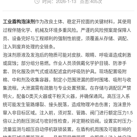
时间：2026-1-13 点击:405次
工业盾构泡沫剂
作为改良土体、稳定开挖面的关键材料，其使用
过程伴随化学、机械及环境多重风险。严谨的风险预案是保障人
员、设备完好与工程顺利的强制性前提，须覆盖从存储、调配、
注入到废弃处理的全链条。
泡沫剂原液及发泡后的物质可能对皮肤、眼睛、呼吸道造成刺激
或腐蚀；部分组分易燃。作业人员须佩戴化学护目镜、防渗手
套、防化服及供气式或适配滤盒的呼吸防护具。现场配置吸附
棉、中和剂及收集容器，制定小范围泄漏的即时围堵、吸附与收
集流程。大泄漏需有疏散与专业处置预案。在存储与调配区严禁
明火，配备D类灭火器或干粉灭火器，并确保通风。高压注入系
统可能发生管路爆裂、接头脱落，造成物理冲击伤害；泡沫意外
窜入非目标区域。注入前，须对泵、管路、阀门进行额定压力1.5
倍以上的耐压测试与密封性检查，并定期校验阀。设置实时压力-
流量监测与超压自动停机联锁装置。在盾构机周围及可能影响的