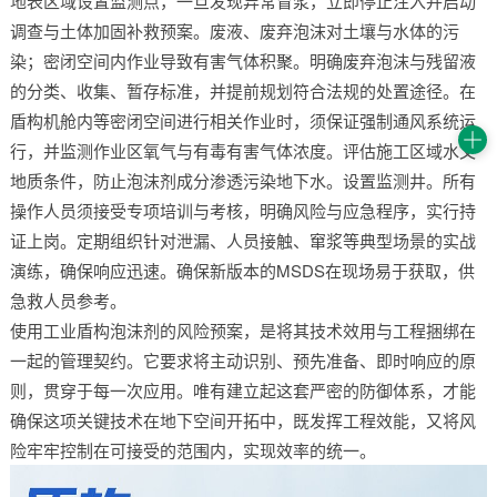
地表区域设置监测点，一旦发现异常冒浆，立即停止注入并启动
调查与土体加固补救预案。废液、废弃泡沫对土壤与水体的污
染；密闭空间内作业导致有害气体积聚。明确废弃泡沫与残留液
的分类、收集、暂存标准，并提前规划符合法规的处置途径。在
盾构机舱内等密闭空间进行相关作业时，须保证强制通风系统运
行，并监测作业区氧气与有毒有害气体浓度。评估施工区域水文
地质条件，防止泡沫剂成分渗透污染地下水。设置监测井。所有
操作人员须接受专项培训与考核，明确风险与应急程序，实行持
证上岗。定期组织针对泄漏、人员接触、窜浆等典型场景的实战
演练，确保响应迅速。确保新版本的MSDS在现场易于获取，供
急救人员参考。
使用工业盾构泡沫剂的风险预案，是将其技术效用与工程捆绑在
一起的管理契约。它要求将主动识别、预先准备、即时响应的原
则，贯穿于每一次应用。唯有建立起这套严密的防御体系，才能
确保这项关键技术在地下空间开拓中，既发挥工程效能，又将风
险牢牢控制在可接受的范围内，实现效率的统一。