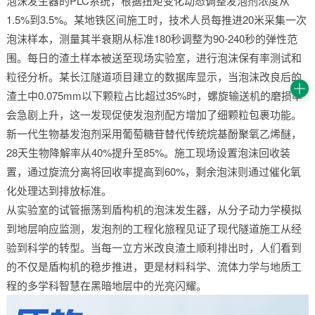
泡沫发生器的PLC系统，根据扭矩变化动态调整发泡剂浓度从
1.5%到3.5%。某地铁区间施工时，技术人员每推进20米采集一次
泡沫样本，测量其半衰期从标准180秒调整为90-240秒的弹性范
围。每日的渣土样本被送至现场实验室，进行泡沫保有率测试和
粒径分析。某长江隧道项目建立的数据库显示，当泡沫改良后的
渣土中0.075mm以下颗粒占比超过35%时，螺旋输送机的磨损率
会急剧上升，这一发现促使发泡剂配方增加了细颗粒包裹功能。
新一代生物基发泡剂采用葡萄糖苷替代传统烷基酚聚氧乙烯醚，
28天生物降解率从40%提升至85%。施工现场设置泡沫回收装
置，通过旋流分离将回收率提高到60%，剩余泡沫则通过催化氧
化处理达到排放标准。
从实验室的试管振荡到盾构机的泡沫发生器，从分子动力学模拟
到地层响应监测，发泡剂的工程化旅程见证了现代隧道施工从经
验到科学的转型。当每一立方米改良渣土顺利排出时，人们看到
的不仅是盾构机的稳步推进，更是材料科学、流体力学与地质工
程的多学科智慧在黑暗地层中的光亮闪耀。