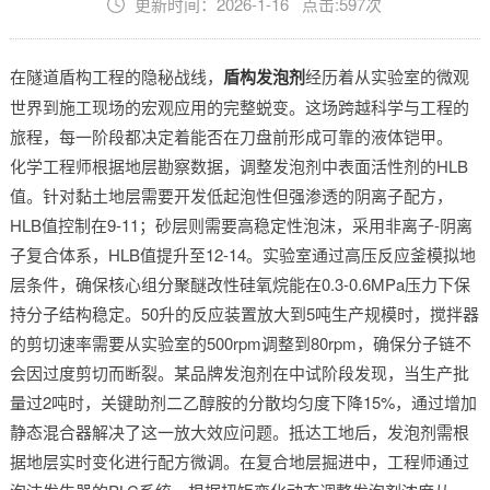
更新时间：2026-1-16 点击:597次
在隧道盾构工程的隐秘战线，
盾构发泡剂
经历着从实验室的微观
世界到施工现场的宏观应用的完整蜕变。这场跨越科学与工程的
旅程，每一阶段都决定着能否在刀盘前形成可靠的液体铠甲。
化学工程师根据地层勘察数据，调整发泡剂中表面活性剂的HLB
值。针对黏土地层需要开发低起泡性但强渗透的阴离子配方，
HLB值控制在9-11；砂层则需要高稳定性泡沫，采用非离子-阴离
子复合体系，HLB值提升至12-14。实验室通过高压反应釜模拟地
层条件，确保核心组分聚醚改性硅氧烷能在0.3-0.6MPa压力下保
持分子结构稳定。50升的反应装置放大到5吨生产规模时，搅拌器
的剪切速率需要从实验室的500rpm调整到80rpm，确保分子链不
会因过度剪切而断裂。某品牌发泡剂在中试阶段发现，当生产批
量过2吨时，关键助剂二乙醇胺的分散均匀度下降15%，通过增加
静态混合器解决了这一放大效应问题。抵达工地后，发泡剂需根
据地层实时变化进行配方微调。在复合地层掘进中，工程师通过