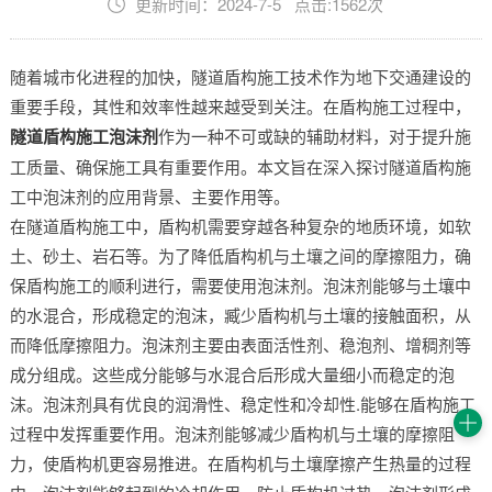
更新时间：2024-7-5 点击:1562次
随着城市化进程的加快，隧道盾构施工技术作为地下交通建设的
重要手段，其性和效率性越来越受到关注。在盾构施工过程中，
隧道盾构施工泡沫剂
作为一种不可或缺的辅助材料，对于提升施
工质量、确保施工具有重要作用。本文旨在深入探讨隧道盾构施
工中泡沫剂的应用背景、主要作用等。
在隧道盾构施工中，盾构机需要穿越各种复杂的地质环境，如软
土、砂土、岩石等。为了降低盾构机与土壤之间的摩擦阻力，确
保盾构施工的顺利进行，需要使用泡沫剂。泡沫剂能够与土壤中
的水混合，形成稳定的泡沫，臧少盾构机与土壤的接触面积，从
而降低摩擦阻力。泡沫剂主要由表面活性剂、稳泡剂、增稠剂等
成分组成。这些成分能够与水混合后形成大量细小而稳定的泡
沫。泡沫剂具有优良的润滑性、稳定性和冷却性.能够在盾构施工
过程中发挥重要作用。泡沫剂能够减少盾构机与土壤的摩擦阻
力，使盾构机更容易推进。在盾构机与土壤摩擦产生热量的过程